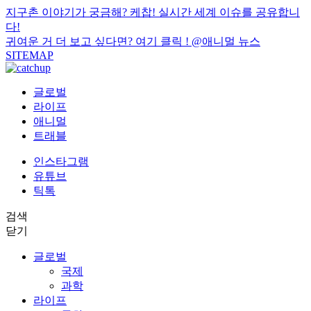
지구촌 이야기가 궁금해? 케찹! 실시간 세계 이슈를 공유합니
다!
귀여운 거 더 보고 싶다면? 여기 클릭 !
@애니멀 뉴스
SITEMAP
글로벌
라이프
애니멀
트래블
인스타그램
유튜브
틱톡
검색
닫기
글로벌
국제
과학
라이프