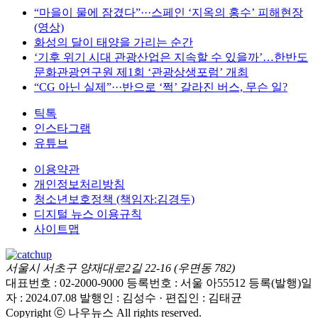
“마을이 물에 잠겼다”···스페인 ‘지옥의 홍수’ 피해현장
(영상)
화성의 달이 태양을 가리는 순간
‘기후 위기 시대 관광산업은 지속할 수 있을까’…한반도
문화관광연구원 제1회 ‘관광상생포럼’ 개최
“CG 아닌 실제”···반으로 ‘쩍’ 갈라진 버스, 무슨 일?
틱톡
인스타그램
유튜브
이용약관
개인정보처리방침
청소년보호정책 (책임자:김경두)
디지털 뉴스 이용규칙
사이트맵
서울시 서초구 양재대로2길 22-16 (우면동 782)
대표번호 : 02-2000-9000
등록번호 : 서울 아55512
등록(발행)일
자 : 2024.07.08
발행인 : 김성수 · 편집인 : 김태균
Copyright ⓒ 나우뉴스 All rights reserved.