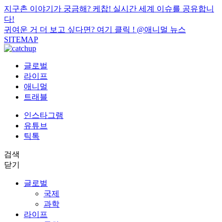
지구촌 이야기가 궁금해? 케찹! 실시간 세계 이슈를 공유합니
다!
귀여운 거 더 보고 싶다면? 여기 클릭 !
@애니멀 뉴스
SITEMAP
글로벌
라이프
애니멀
트래블
인스타그램
유튜브
틱톡
검색
닫기
글로벌
국제
과학
라이프