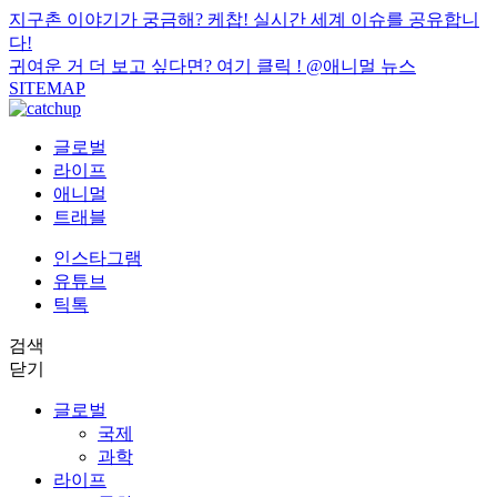
지구촌 이야기가 궁금해? 케찹! 실시간 세계 이슈를 공유합니
다!
귀여운 거 더 보고 싶다면? 여기 클릭 !
@애니멀 뉴스
SITEMAP
글로벌
라이프
애니멀
트래블
인스타그램
유튜브
틱톡
검색
닫기
글로벌
국제
과학
라이프