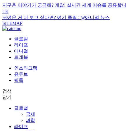
지구촌 이야기가 궁금해? 케찹! 실시간 세계 이슈를 공유합니
다!
귀여운 거 더 보고 싶다면? 여기 클릭 !
@애니멀 뉴스
SITEMAP
글로벌
라이프
애니멀
트래블
인스타그램
유튜브
틱톡
검색
닫기
글로벌
국제
과학
라이프