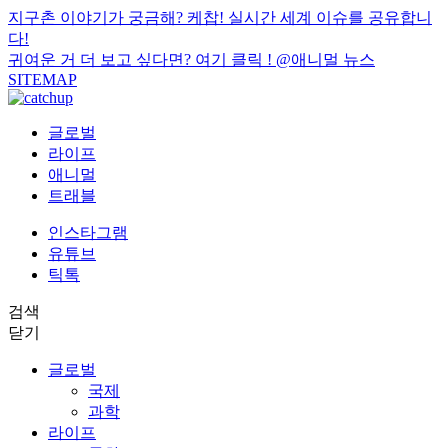
지구촌 이야기가 궁금해? 케찹! 실시간 세계 이슈를 공유합니
다!
귀여운 거 더 보고 싶다면? 여기 클릭 !
@애니멀 뉴스
SITEMAP
글로벌
라이프
애니멀
트래블
인스타그램
유튜브
틱톡
검색
닫기
글로벌
국제
과학
라이프