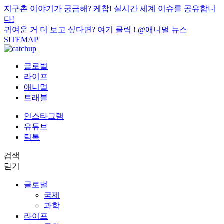
지구촌 이야기가 궁금해? 케찹! 실시간 세계 이슈를 공유합니
다!
귀여운 거 더 보고 싶다면? 여기 클릭 !
@애니멀 뉴스
SITEMAP
글로벌
라이프
애니멀
트래블
인스타그램
유튜브
틱톡
검색
닫기
글로벌
국제
과학
라이프