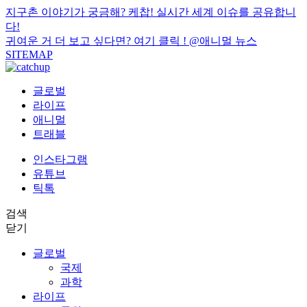
지구촌 이야기가 궁금해? 케찹! 실시간 세계 이슈를 공유합니
다!
귀여운 거 더 보고 싶다면? 여기 클릭 !
@애니멀 뉴스
SITEMAP
글로벌
라이프
애니멀
트래블
인스타그램
유튜브
틱톡
검색
닫기
글로벌
국제
과학
라이프