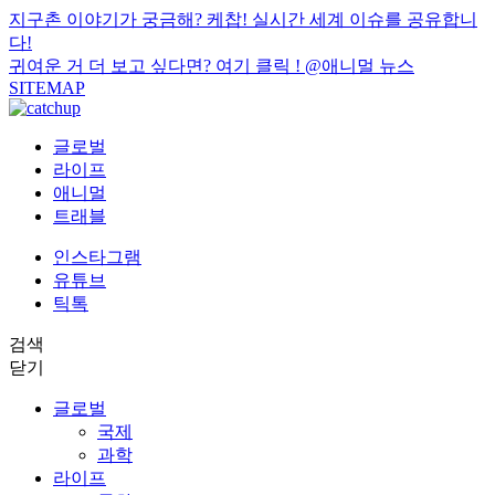
지구촌 이야기가 궁금해? 케찹! 실시간 세계 이슈를 공유합니
다!
귀여운 거 더 보고 싶다면? 여기 클릭 !
@애니멀 뉴스
SITEMAP
글로벌
라이프
애니멀
트래블
인스타그램
유튜브
틱톡
검색
닫기
글로벌
국제
과학
라이프