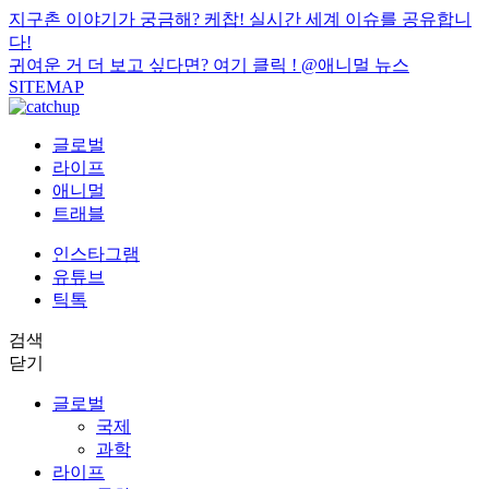
지구촌 이야기가 궁금해? 케찹! 실시간 세계 이슈를 공유합니
다!
귀여운 거 더 보고 싶다면? 여기 클릭 !
@애니멀 뉴스
SITEMAP
글로벌
라이프
애니멀
트래블
인스타그램
유튜브
틱톡
검색
닫기
글로벌
국제
과학
라이프